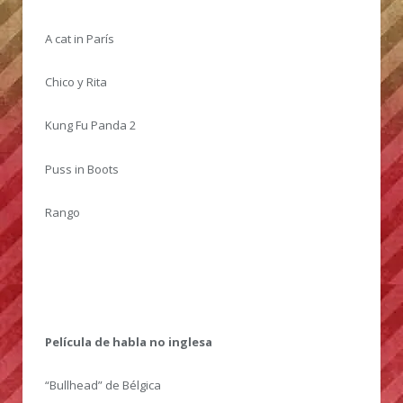
A cat in París
Chico y Rita
Kung Fu Panda 2
Puss in Boots
Rango
Película de habla no inglesa
“Bullhead” de Bélgica