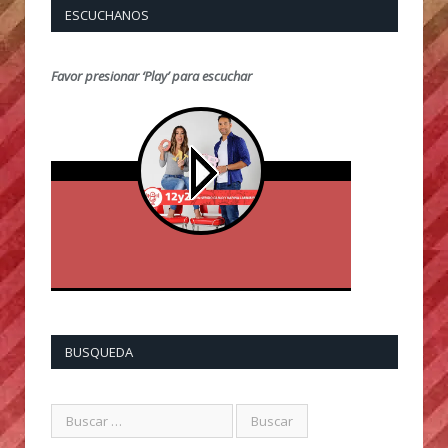
ESCUCHANOS
Favor presionar ‘Play’ para escuchar
BUSQUEDA