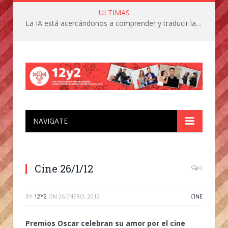
ULTIMAS
La IA está acercándonos a comprender y traducir las vocalizaciones y comportamientos de nuestras mascotas
NAVIGATE
Cine 26/1/12
0
BY
12Y2
ON
26 ENERO, 2012
CINE
Premios Oscar celebran su amor por el cine