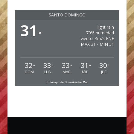
SANTO DOMINGO
31
light rain
°
70% humedad
viento: 4m/s ENE
MAX 31 • MIN 31
32
33
33
31
30
°
°
°
°
°
DOM
LUN
MAR
MIE
JUE
El Tiempo de OpenWeatherMap