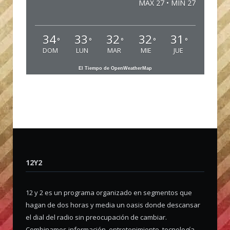
MAX 27 • MIN 27
34
33
32
32
31
°
°
°
°
°
DOM
LUN
MAR
MIE
JUE
El Tiempo de OpenWeatherMap
12Y2
12 y 2 es un programa organizado en segmentos que
hagan de dos horas y media un oasis donde descansar
el dial del radio sin preocupación de cambiar.
Combinamos información, entretenimiento, tecnología,