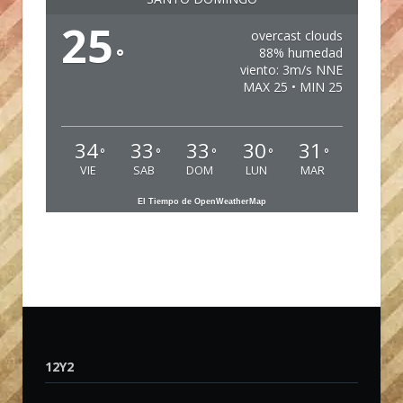
25
overcast clouds
°
88% humedad
viento: 3m/s NNE
MAX 25 • MIN 25
34
33
33
30
31
°
°
°
°
°
VIE
SAB
DOM
LUN
MAR
El Tiempo de OpenWeatherMap
12Y2