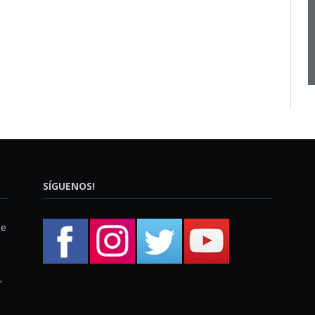
SÍGUENOS!
ue
,