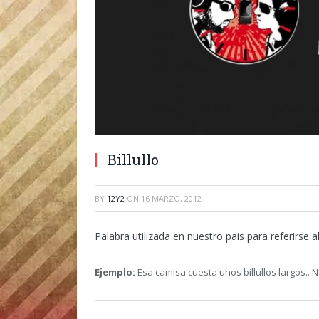
Billullo
BY
12Y2
ON
16 MARZO, 2012
Palabra utilizada en nuestro pais para referirse a
Ejemplo:
Esa camisa cuesta unos billullos largos.. No