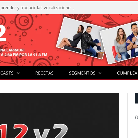
La IA está acercándonos a comprender y traducir las vocalizaciones y comportamientos de nuestras mascotas
CASTS
RECETAS
SEGMENTOS
CUMPLEA
F