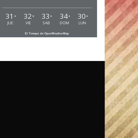
31
32
33
34
30
°
°
°
°
°
JUE
VIE
SAB
DOM
LUN
El Tiempo de OpenWeatherMap