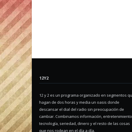
12Y2
12 y 2 es un programa organizado en segmentos q
hagan de dos horas y media un oasis donde
descansar el dial del radio sin preocupación de
cambiar. Combinamos información, entretenimiento
tecnología, seriedad, dinero y el resto de las cosas
que nos rodean en el día a día.