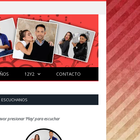
ÑOS
12Y2
CONTACTO
ESCUCHANOS
avor presionar ‘Play’ para escuchar