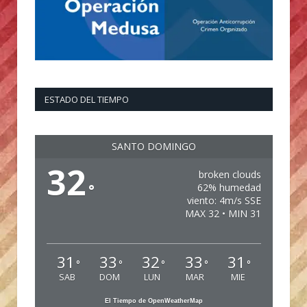
ESTADO DEL TIEMPO
SANTO DOMINGO
32
broken clouds
°
62% humedad
viento: 4m/s SSE
MAX 32 • MIN 31
31
33
32
33
31
°
°
°
°
°
SAB
DOM
LUN
MAR
MIE
El Tiempo de OpenWeatherMap