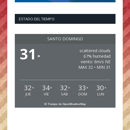
ESTADO DEL TIEMPO
SANTO DOMINGO
31
scattered clouds
°
67% humedad
viento: 6m/s NE
MAX 32 • MIN 31
32
34
32
33
30
°
°
°
°
°
JUE
VIE
SAB
DOM
LUN
El Tiempo de OpenWeatherMap