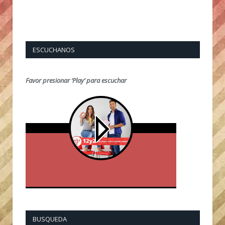
ESCUCHANOS
Favor presionar ‘Play’ para escuchar
BUSQUEDA