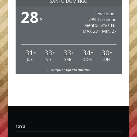
SANTO DOMINGO
28
few clouds
°
79% humedad
viento: 6m/s NE
MAX 28 • MIN 27
31
33
33
34
30
°
°
°
°
°
JUE
VIE
SAB
DOM
LUN
El Tiempo de OpenWeatherMap
12Y2