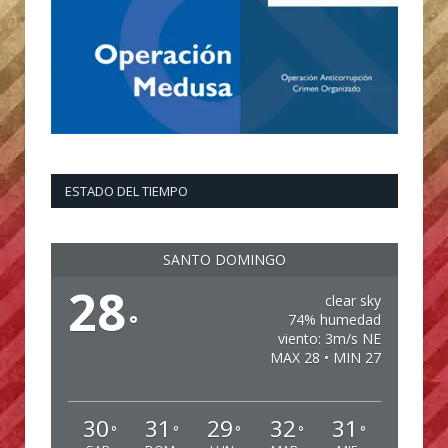
ESTADO DEL TIEMPO
SANTO DOMINGO
28
clear sky
°
74% humedad
viento: 3m/s NE
MAX 28 • MIN 27
30
31
29
32
31
°
°
°
°
°