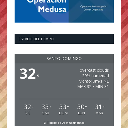
ESTADO DEL TIEMPO
SANTO DOMINGO
32
overcast clouds
°
59% humedad
viento: 3m/s NE
MAX 32 • MIN 31
32
33
33
30
31
°
°
°
°
°
VIE
SAB
DOM
LUN
MAR
El Tiempo de OpenWeatherMap