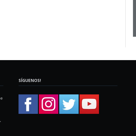
SÍGUENOS!
ue
,