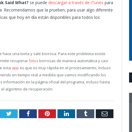
nk Said What?
se puede
descargar a través de iTunes
para
a. Recomendamos que la prueben, para usar algo diferente
ficas que hoy en día están disponibles para todos los
 hace una toma y sale borrosa. Para este problema existe
ermite recuperar
fotos
borrosas de manera automática y casi
de esta
app
es que es muy rápida en el procesamiento, incluso
iendo en tiempo real a medida que vamos modificando los
información en la página oficial del programa, incluso hasta
 el algoritmo de recuperación.
Twitter
Facebook
Pinterest
LinkedIn
Tumblr
Email