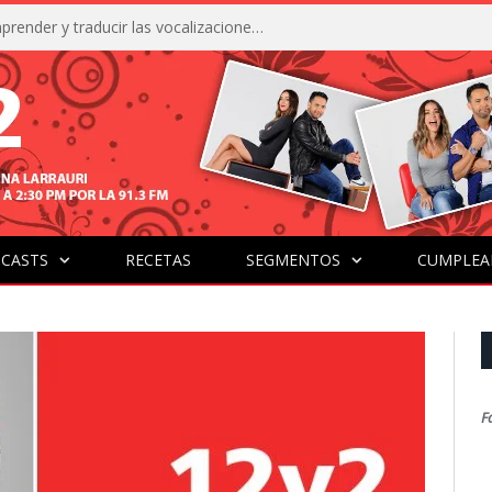
La IA está acercándonos a comprender y traducir las vocalizaciones y comportamientos de nuestras mascotas
CASTS
RECETAS
SEGMENTOS
CUMPLEA
F