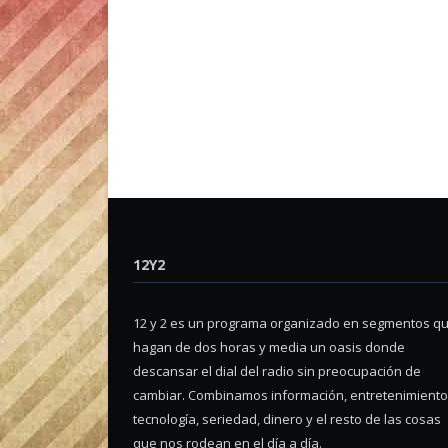
12Y2
12 y 2 es un programa organizado en segmentos q
hagan de dos horas y media un oasis donde
descansar el dial del radio sin preocupación de
cambiar. Combinamos información, entretenimiento
tecnología, seriedad, dinero y el resto de las cosas
que nos rodean en el día a día.