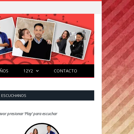
ÑOS
12Y2
CONTACTO
ESCUCHANOS
avor presionar ‘Play’ para escuchar