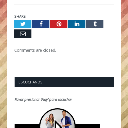
SHARE.
Twitter
Facebook
Pinterest
LinkedIn
Tumblr
Email
Comments are closed.
ESCUCHANOS
Favor presionar ‘Play’ para escuchar