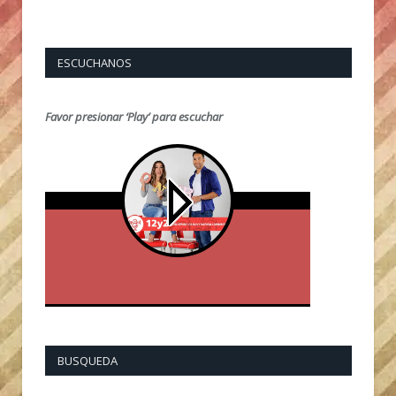
ESCUCHANOS
Favor presionar ‘Play’ para escuchar
BUSQUEDA