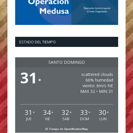
ESTADO DEL TIEMPO
SANTO DOMINGO
31
scattered clouds
°
66% humedad
viento: 6m/s NE
MAX 32 • MIN 31
31
34
32
33
30
°
°
°
°
°
JUE
VIE
SAB
DOM
LUN
El Tiempo de OpenWeatherMap