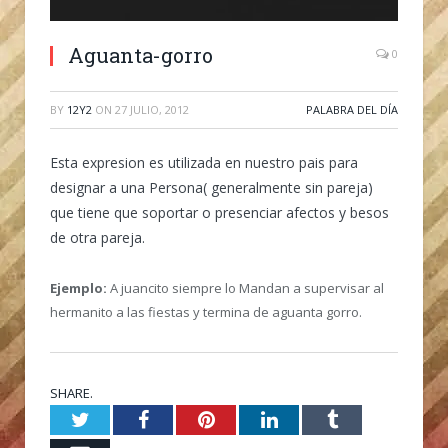
Aguanta-gorro
0
BY
12Y2
ON
27 JULIO, 2012
PALABRA DEL DÍA
Esta expresion es utilizada en nuestro pais para
designar a una Persona( generalmente sin pareja)
que tiene que soportar o presenciar afectos y besos
de otra pareja.
Ejemplo:
A juancito siempre lo Mandan a supervisar al
hermanito a las fiestas y termina de aguanta gorro.
SHARE.
Twitter
Facebook
Pinterest
LinkedIn
Tumblr