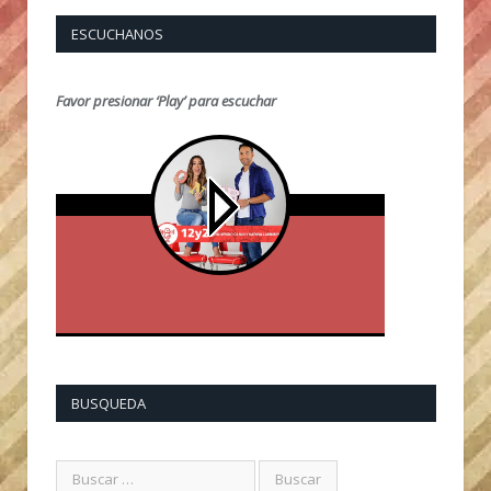
ESCUCHANOS
Favor presionar ‘Play’ para escuchar
BUSQUEDA