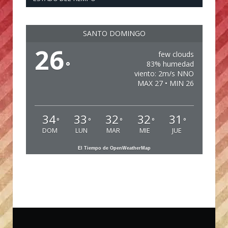
SANTO DOMINGO
26
few clouds
°
83% humedad
viento: 2m/s NNO
MAX 27 • MIN 26
34
33
32
32
31
°
°
°
°
°
DOM
LUN
MAR
MIE
JUE
El Tiempo de OpenWeatherMap