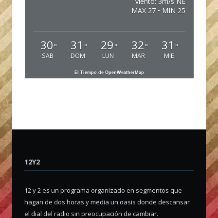
viento: 3m/s NE
MAX 27 • MIN 25
30
31
29
32
31
°
°
°
°
°
SAB
DOM
LUN
MAR
MIE
El Tiempo de OpenWeatherMap
12Y2
12 y 2 es un programa organizado en segmentos que
hagan de dos horas y media un oasis donde descansar
el dial del radio sin preocupación de cambiar.