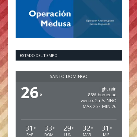
ESTADO DEL TIEMPO
SANTO DOMINGO
26
light rain
°
83% humedad
viento: 2m/s NNO
MAX 26 • MIN 26
31
33
29
32
31
°
°
°
°
°
SAB
DOM
LUN
MAR
MIE