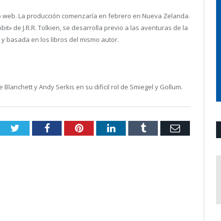
tio web. La producción comenzaría en febrero en Nueva Zelanda.
it» de J.R.R. Tolkien, se desarrolla previo a las aventuras de la
n, y basada en los libros del mismo autor.
Blanchett y Andy Serkis en su dificil rol de Smiegel y Gollum.
Twitter
Facebook
Pinterest
LinkedIn
Tumblr
Email