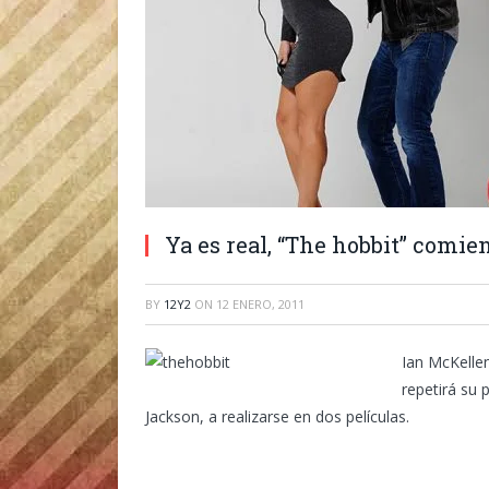
Ya es real, “The hobbit” comie
BY
12Y2
ON
12 ENERO, 2011
Ian McKellen
repetirá su 
Jackson, a realizarse en dos películas.