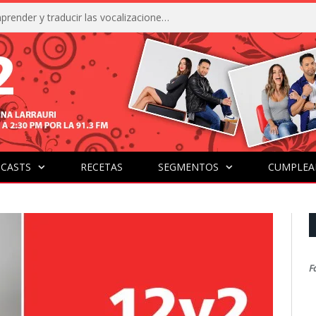
La IA está acercándonos a comprender y traducir las vocalizaciones y comportamientos de nuestras mascotas
CASTS
RECETAS
SEGMENTOS
CUMPLEA
F