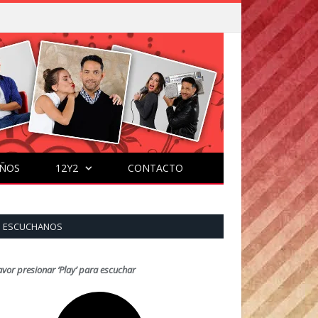
ÑOS
12Y2
CONTACTO
ESCUCHANOS
avor presionar ‘Play’ para escuchar