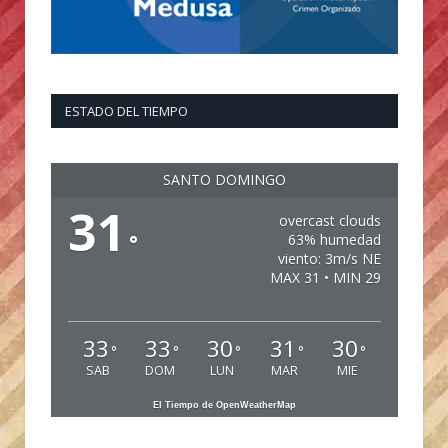
ESTADO DEL TIEMPO
SANTO DOMINGO
31
overcast clouds
°
63% humedad
viento: 3m/s NE
MAX 31 • MIN 29
33
33
30
31
30
°
°
°
°
°
SAB
DOM
LUN
MAR
MIE
El Tiempo de OpenWeatherMap