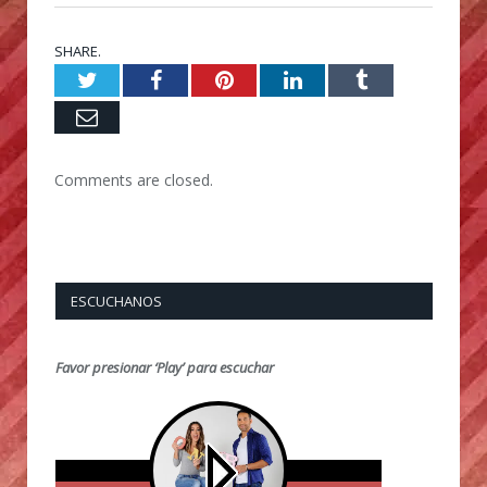
SHARE.
Twitter
Facebook
Pinterest
LinkedIn
Tumblr
Email
Comments are closed.
ESCUCHANOS
Favor presionar ‘Play’ para escuchar