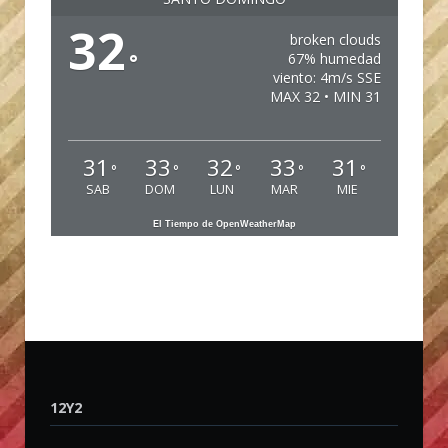
32
broken clouds
°
67% humedad
viento: 4m/s SSE
MAX 32 • MIN 31
31
33
32
33
31
°
°
°
°
°
SAB
DOM
LUN
MAR
MIE
El Tiempo de OpenWeatherMap
12Y2