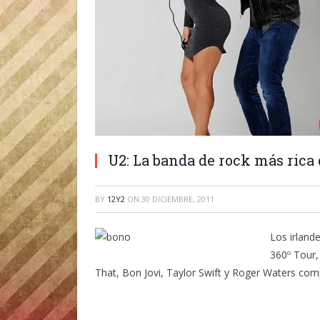
U2: La banda de rock más rica d
BY
12Y2
ON
30 DICIEMBRE, 2011
Los irland
360º Tour,
That, Bon Jovi, Taylor Swift y Roger Waters com