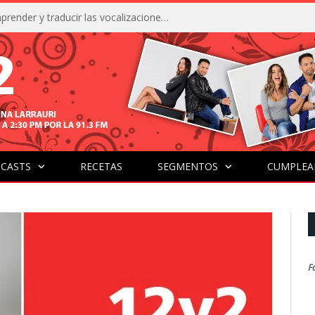
La IA está acercándonos a comprender y traducir las vocalizaciones y comportamientos de nuestras mascotas
CASTS
RECETAS
SEGMENTOS
CUMPLEA
F