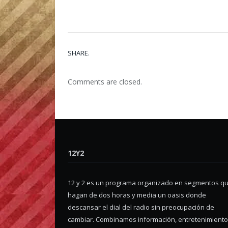
SHARE.
Comments are closed.
12Y2
12 y 2 es un programa organizado en segmentos q
hagan de dos horas y media un oasis donde
descansar el dial del radio sin preocupación de
cambiar. Combinamos información, entretenimiento