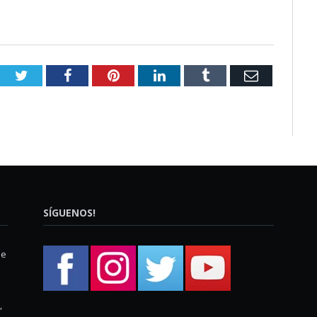
Twitter
Facebook
Pinterest
LinkedIn
Tumblr
Email
SÍGUENOS!
ue
,