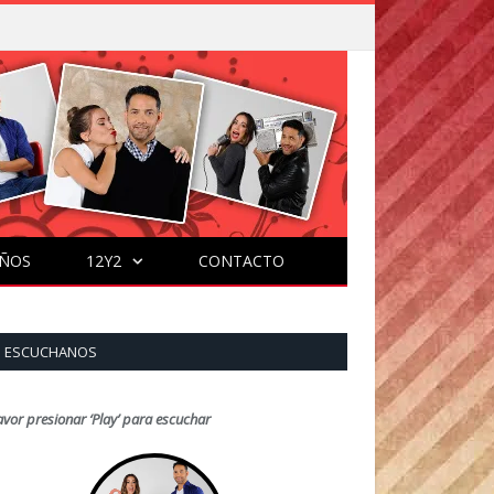
ÑOS
12Y2
CONTACTO
ESCUCHANOS
avor presionar ‘Play’ para escuchar