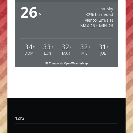
26
clear sky
°
82% humedad
viento: 2m/s N
MAX 26 • MIN 26
34
33
32
32
31
°
°
°
°
°
DOM
LUN
MAR
MIE
JUE
El Tiempo de OpenWeatherMap
12Y2