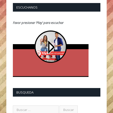
ESCUCHANOS
Favor presionar ‘Play’ para escuchar
BUSQUEDA