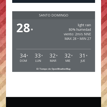
SANTO DOMINGO
28
light rain
°
80% humedad
viento: 2m/s NNE
MAX 28 • MIN 27
34
33
32
32
31
°
°
°
°
°
DOM
LUN
MAR
MIE
JUE
El Tiempo de OpenWeatherMap