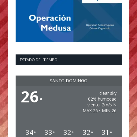
ESTADO DEL TIEMPO
SANTO DOMINGO
26
clear sky
°
82% humedad
viento: 2m/s N
MAX 26 • MIN 26
34
33
32
32
31
°
°
°
°
°