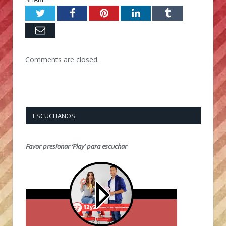
Twitter
Facebook
Pinterest
LinkedIn
Tumblr
Email
Comments are closed.
ESCUCHANOS
Favor presionar ‘Play’ para escuchar