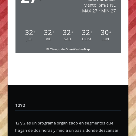
°
viento: 6m/s NE
MAX 27 • MIN 27
32
32
32
32
30
°
°
°
°
°
JUE
VIE
SAB
DOM
LUN
El Tiempo de OpenWeatherMap
12Y2
12 y 2 es un programa organizado en segmentos que
hagan de dos horas y media un oasis donde descansar