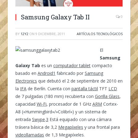
Samsung Galaxy Tab II
0
BY
12Y2
ON
9 DICIEMBRE, 2011
ARTÍCULOS TECNOLÓGICOS
El
Samsung
Galaxy Tab
es un
computador tablet
compacto
basado en
Android1
fabricado por
Samsung
Electronics
que debutó el 2 de septiembre de 2010 en
la
IFA
de Berlín. Cuenta con
pantalla táctil
TFT
LCD
de 7 pulgadas (180 mm) recubierta con
Gorilla Glass
,
capacidad
Wi-Fi
, procesador de 1 GHz
ARM
Cortex-
A8 («Hummingbird»/»Colibrí») y un sistema de
entrada
Swype
.
3
Está equipado con una cámara
trásera básica de 3,2
Megapíxeles
y una frontal para
videollamadas
de 1,3 Megapíxeles.