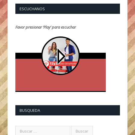
ESCUCHANOS
Favor presionar ‘Play’ para escuchar
BUSQUEDA