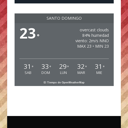
SANTO DOMINGO
23
overcast clouds
°
84% humedad
viento: 2m/s NNO
MAX 23 • MIN 23
31
33
29
32
31
°
°
°
°
°
SAB
DOM
LUN
MAR
MIE
El Tiempo de OpenWeatherMap