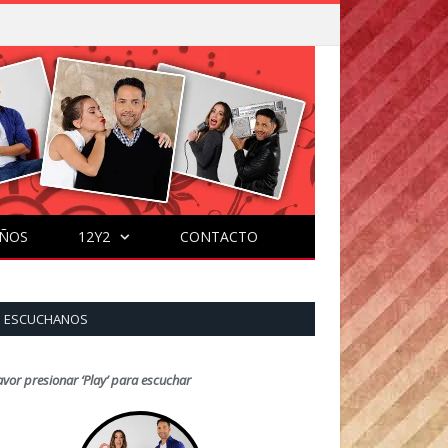
ÑOS
12Y2
CONTACTO
ESCUCHANOS
avor presionar ‘Play’ para escuchar