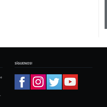
SÍGUENOS!
ue
,