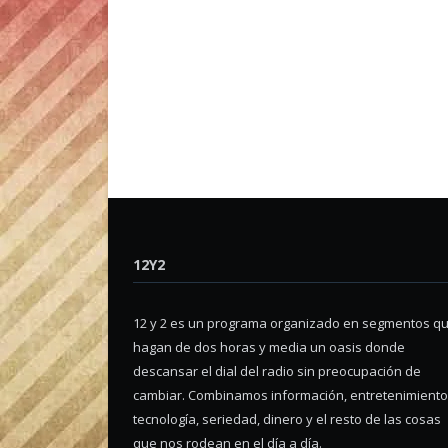
12Y2
12 y 2 es un programa organizado en segmentos q
hagan de dos horas y media un oasis donde
descansar el dial del radio sin preocupación de
cambiar. Combinamos información, entretenimiento
tecnología, seriedad, dinero y el resto de las cosas
que nos rodean en el día a día.