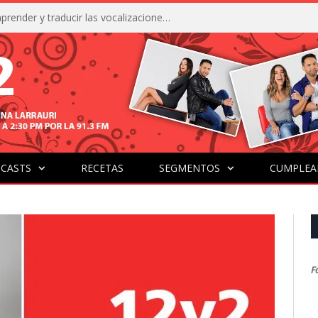
La IA está acercándonos a comprender y traducir las vocalizaciones y comportamientos de nuestras mascotas
CASTS
RECETAS
SEGMENTOS
CUMPLEA
F