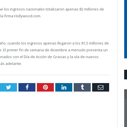
ue los ingresos nacionales totalizaron apenas 82 millones de
 la firma Hollywood.com.
 año, cuando los ingresos apenas llegaron a los 81,5 millones de
e. El primer fin de semana de diciembre a menudo presenta un
nados con el Día de Acción de Gracias y la ola de nuevos
ás adelante.
Twitter
Facebook
Pinterest
LinkedIn
Tumblr
Email