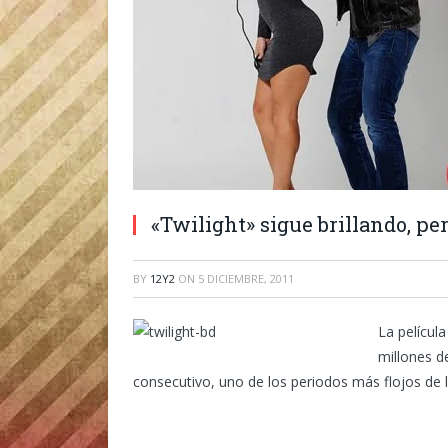
«Twilight» sigue brillando, pe
BY
12Y2
ON
5 DICIEMBRE, 2011
La películ
millones d
consecutivo, uno de los periodos más flojos de l