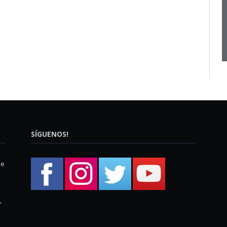
SÍGUENOS!
ue
,