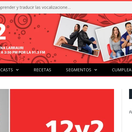
La IA está acercándonos a comprender y traducir las vocalizaciones y comportamientos de nuestras mascotas
CASTS
RECETAS
SEGMENTOS
CUMPLEA
F