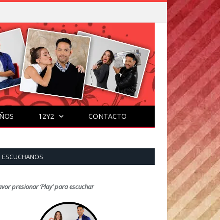
ÑOS
12Y2
CONTACTO
ESCUCHANOS
avor presionar ‘Play’ para escuchar