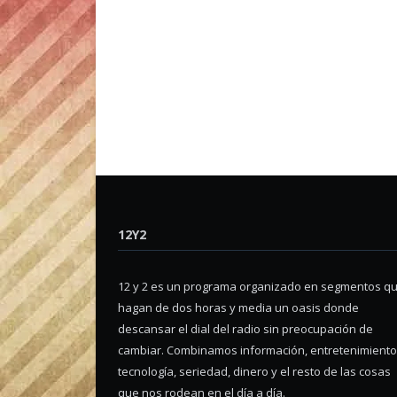
12Y2
12 y 2 es un programa organizado en segmentos q
hagan de dos horas y media un oasis donde
descansar el dial del radio sin preocupación de
cambiar. Combinamos información, entretenimiento
tecnología, seriedad, dinero y el resto de las cosas
que nos rodean en el día a día.