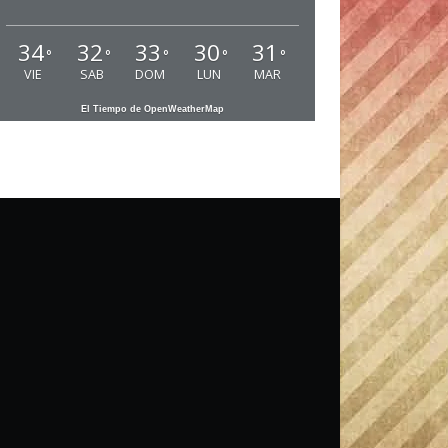
34
32
33
30
31
°
°
°
°
°
VIE
SAB
DOM
LUN
MAR
El Tiempo de OpenWeatherMap