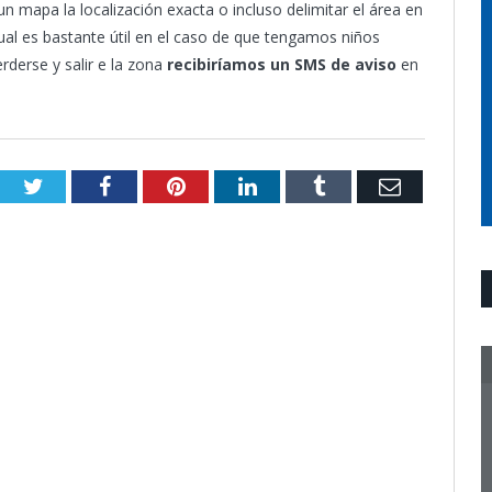
 mapa la localización exacta o incluso delimitar el área en
al es bastante útil en el caso de que tengamos niños
rderse y salir e la zona
recibiríamos un SMS de aviso
en
Twitter
Facebook
Pinterest
LinkedIn
Tumblr
Email