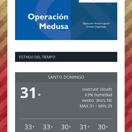
ESTADO DEL TIEMPO
SANTO DOMINGO
31
overcast clouds
°
63% humedad
viento: 3m/s NE
MAX 31 • MIN 29
33
33
30
31
30
°
°
°
°
°