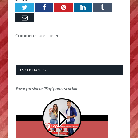
Twitter
Facebook
Pinterest
LinkedIn
Tumblr
Email
Comments are closed.
ESCUCHANOS
Favor presionar ‘Play’ para escuchar