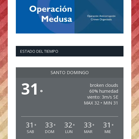
ESTADO DEL TIEMPO
SANTO DOMINGO
31
broken clouds
°
60% humedad
viento: 3m/s SE
MAX 32 • MIN 31
31
33
32
33
31
°
°
°
°
°
SAB
DOM
LUN
MAR
MIE