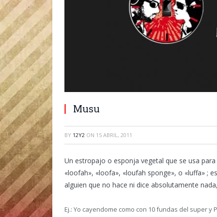
Musu
BY
12Y2
ON
15 ABRIL, 2011
Un estropajo o esponja vegetal que se usa para ex
«loofah», «loofa», «loufah sponge», o «luffa» ; e
alguien que no hace ni dice absolutamente nada,
Ej.: Yo cayendome como con 10 fundas del super y