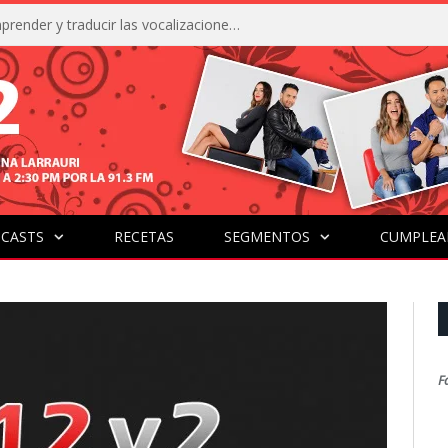
La IA está acercándonos a comprender y traducir las vocalizaciones y comportamientos de nuestras mascotas
CASTS
RECETAS
SEGMENTOS
CUMPLEA
F