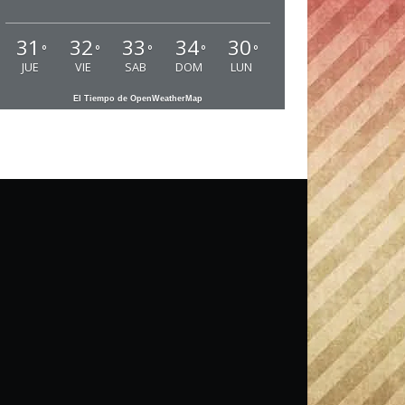
31
32
33
34
30
°
°
°
°
°
JUE
VIE
SAB
DOM
LUN
El Tiempo de OpenWeatherMap