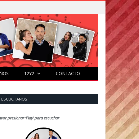
ÑOS
12Y2
CONTACTO
ESCUCHANOS
avor presionar ‘Play’ para escuchar