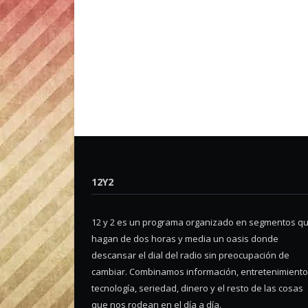
12Y2
12 y 2 es un programa organizado en segmentos q
hagan de dos horas y media un oasis donde
descansar el dial del radio sin preocupación de
cambiar. Combinamos información, entretenimiento
tecnología, seriedad, dinero y el resto de las cosas
que nos rodean en el día a día.