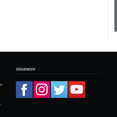
SÍGUENOS!
ue
,