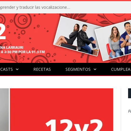
La IA está acercándonos a comprender y traducir las vocalizaciones y comportamientos de nuestras mascotas
CASTS
RECETAS
SEGMENTOS
CUMPLEA
F