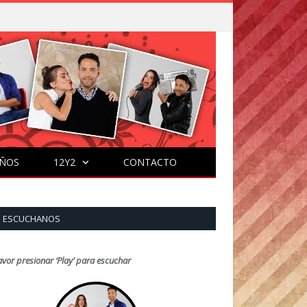
ÑOS
12Y2
CONTACTO
ESCUCHANOS
avor presionar ‘Play’ para escuchar