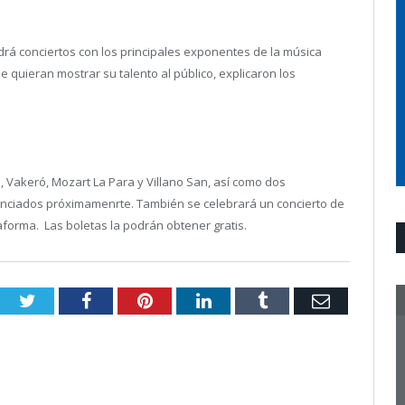
drá conciertos con los principales exponentes de la música
e quieran mostrar su talento al público, explicaron los
, Vakeró, Mozart La Para y Villano San, así como dos
unciados próximamenrte. También se celebrará un concierto de
taforma. Las boletas la podrán obtener gratis.
Twitter
Facebook
Pinterest
LinkedIn
Tumblr
Email