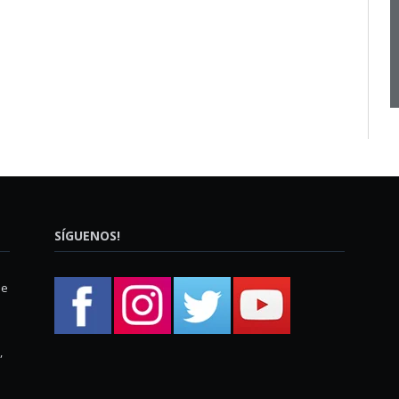
SÍGUENOS!
ue
,