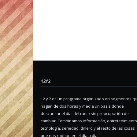
12Y2
12 y 2 es un programa organizado en segmentos q
hagan de dos horas y media un oasis donde
descansar el dial del radio sin preocupación de
cambiar. Combinamos información, entretenimiento
tecnología, seriedad, dinero y el resto de las cosas
que nos rodean en el día a día.