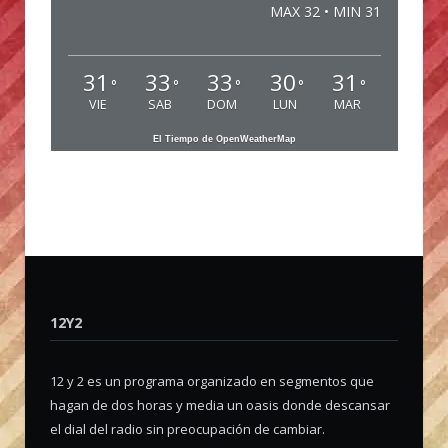
MAX 32 • MIN 31
31
33
33
30
31
°
°
°
°
°
VIE
SAB
DOM
LUN
MAR
El Tiempo de OpenWeatherMap
12Y2
12 y 2 es un programa organizado en segmentos que
hagan de dos horas y media un oasis donde descansar
el dial del radio sin preocupación de cambiar.