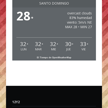
SANTO DOMINGO
28
overcast clouds
°
83% humedad
viento: 5m/s NE
MAX 28 • MIN 27
32
32
32
30
33
°
°
°
°
°
LUN
MAR
MIE
JUE
VIE
El Tiempo de OpenWeatherMap
12Y2