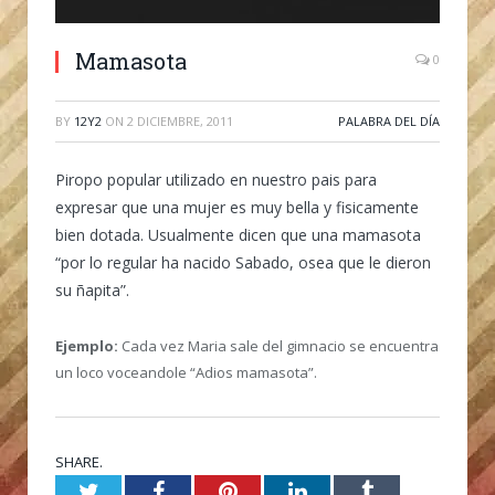
Mamasota
0
BY
12Y2
ON
2 DICIEMBRE, 2011
PALABRA DEL DÍA
Piropo popular utilizado en nuestro pais para
expresar que una mujer es muy bella y fisicamente
bien dotada. Usualmente dicen que una mamasota
“por lo regular ha nacido Sabado, osea que le dieron
su ñapita”.
Ejemplo:
Cada vez Maria sale del gimnacio se encuentra
un loco voceandole “Adios mamasota”.
SHARE.
Twitter
Facebook
Pinterest
LinkedIn
Tumblr