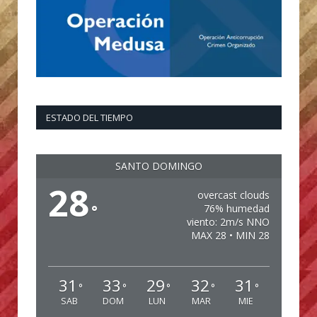
ESTADO DEL TIEMPO
SANTO DOMINGO
28
overcast clouds
°
76% humedad
viento: 2m/s NNO
MAX 28 • MIN 28
31
33
29
32
31
°
°
°
°
°
SAB
DOM
LUN
MAR
MIE