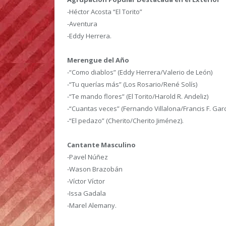
-Héctor Acosta “El Torito”
-Aventura
-Eddy Herrera.
Merengue del Año
-“Como diablos” (Eddy Herrera/Valerio de León)
-“Tu querías más” (Los Rosario/René Solís)
-“Te mando flores” (El Torito/Harold R. Andeliz)
-“Cuantas veces” (Fernando Villalona/Francis F. Garc
-“El pedazo” (Cherito/Cherito Jiménez).
Cantante Masculino
-Pavel Núñez
-Wason Brazobán
-Víctor Víctor
-Issa Gadala
-Marel Alemany.