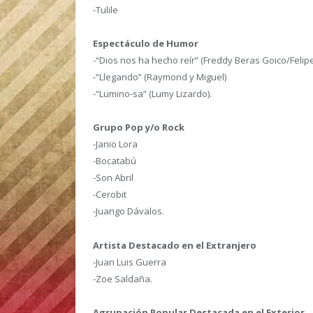
-Tulile
Espectáculo de Humor
-“Dios nos ha hecho reír” (Freddy Beras Goico/Felip
-“Llegando” (Raymond y Miguel)
-“Lumino-sa” (Lumy Lizardo).
Grupo Pop y/o Rock
-Janio Lora
-Bocatabú
-Son Abril
-Cerobit
-Juango Dávalos.
Artista Destacado en el Extranjero
-Juan Luis Guerra
-Zoe Saldaña.
Agrupación Popular Destacada en el Exterior