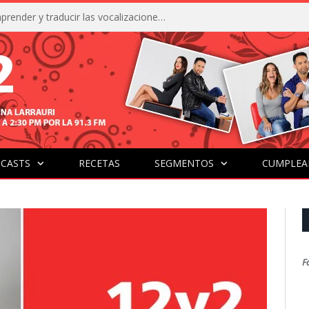
La IA está acercándonos a comprender y traducir las vocalizaciones y comportamientos de nuestras mascotas
CASTS
RECETAS
SEGMENTOS
CUMPLEA
F