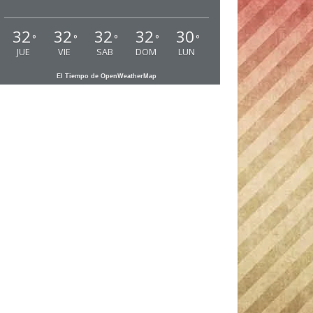
32
32
32
32
30
°
°
°
°
°
JUE
VIE
SAB
DOM
LUN
El Tiempo de OpenWeatherMap