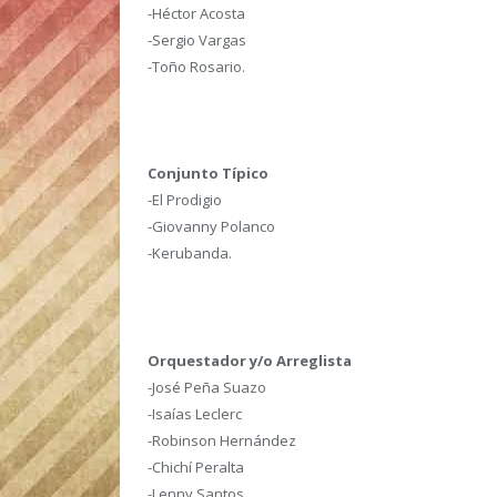
-Héctor Acosta
-Sergio Vargas
-Toño Rosario.
Conjunto Típico
-El Prodigio
-Giovanny Polanco
-Kerubanda.
Orquestador y/o Arreglista
-José Peña Suazo
-Isaías Leclerc
-Robinson Hernández
-Chichí Peralta
-Lenny Santos.