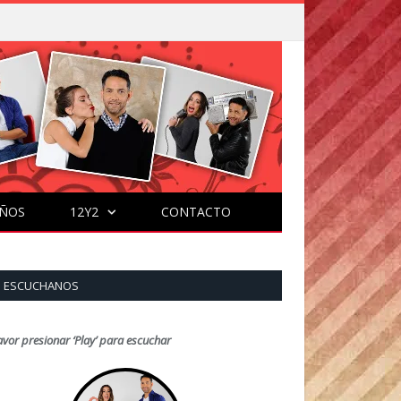
ÑOS
12Y2
CONTACTO
ESCUCHANOS
avor presionar ‘Play’ para escuchar