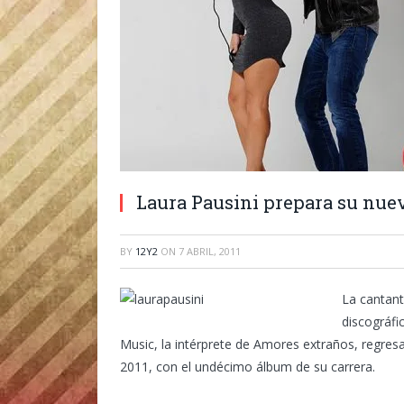
Laura Pausini prepara su nuev
BY
12Y2
ON
7 ABRIL, 2011
La cantant
discográfi
Music, la intérprete de Amores extraños, regresa
2011, con el undécimo álbum de su carrera.