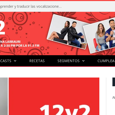
La IA está acercándonos a comprender y traducir las vocalizaciones y comportamientos de nuestras mascotas
CASTS
RECETAS
SEGMENTOS
CUMPLEA
F