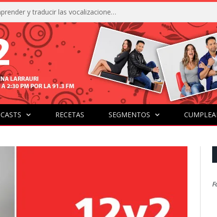
La IA está acercándonos a comprender y traducir las vocalizaciones y comportamientos de nuestras mascotas
CASTS
RECETAS
SEGMENTOS
CUMPLEA
F