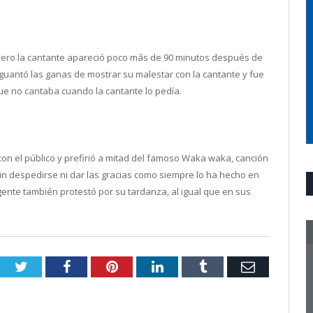
 pero la cantante apareció poco más de 90 minutos después de
o aguantó las ganas de mostrar su malestar con la cantante y fue
ue no cantaba cuando la cantante lo pedía.
con el público y prefirió a mitad del famoso Waka waka, canción
sin despedirse ni dar las gracias como siempre lo ha hecho en
 gente también protestó por su tardanza, al igual que en sus
Twitter
Facebook
Pinterest
LinkedIn
Tumblr
Email