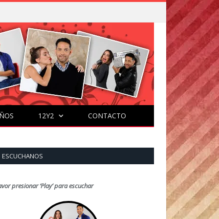
ÑOS
12Y2
CONTACTO
ESCUCHANOS
avor presionar ‘Play’ para escuchar