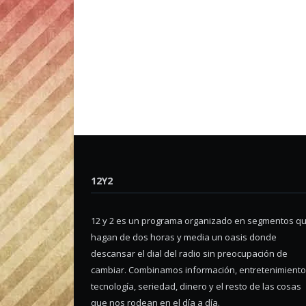
12Y2
12 y 2 es un programa organizado en segmentos q
hagan de dos horas y media un oasis donde
descansar el dial del radio sin preocupación de
cambiar. Combinamos información, entretenimiento
tecnología, seriedad, dinero y el resto de las cosas
que nos rodean en el día a día.