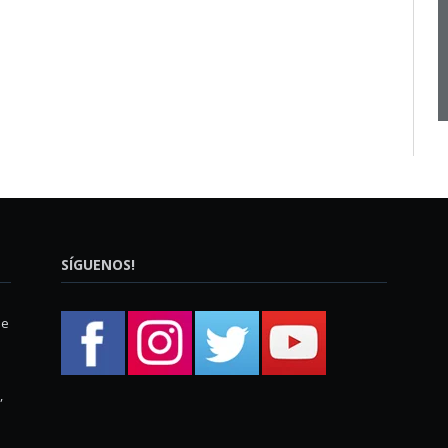
SÍGUENOS!
ue
,