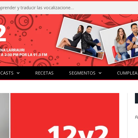
La IA está acercándonos a comprender y traducir las vocalizaciones y comportamientos de nuestras mascotas
CASTS
RECETAS
SEGMENTOS
CUMPLEA
F