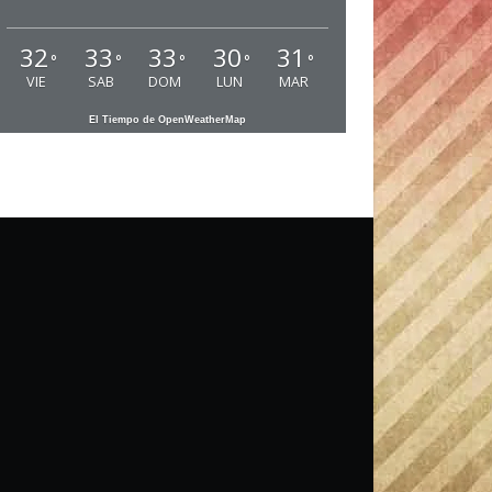
32
33
33
30
31
°
°
°
°
°
VIE
SAB
DOM
LUN
MAR
El Tiempo de OpenWeatherMap