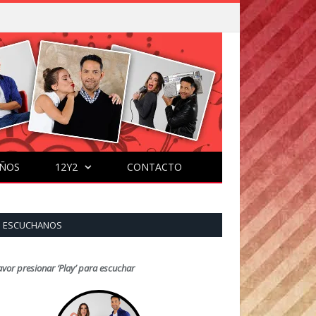
ÑOS
12Y2
CONTACTO
ESCUCHANOS
avor presionar ‘Play’ para escuchar