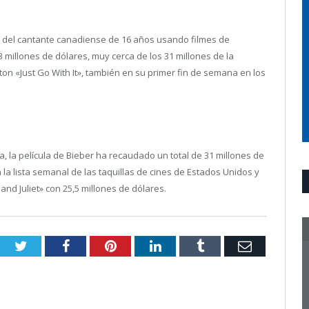
a del cantante canadiense de 16 años usando filmes de
3 millones de dólares, muy cerca de los 31 millones de la
on «Just Go With It», también en su primer fin de semana en los
, la película de Bieber ha recaudado un total de 31 millones de
la lista semanal de las taquillas de cines de Estados Unidos y
nd Juliet» con 25,5 millones de dólares.
Twitter
Facebook
Pinterest
LinkedIn
Tumblr
Email