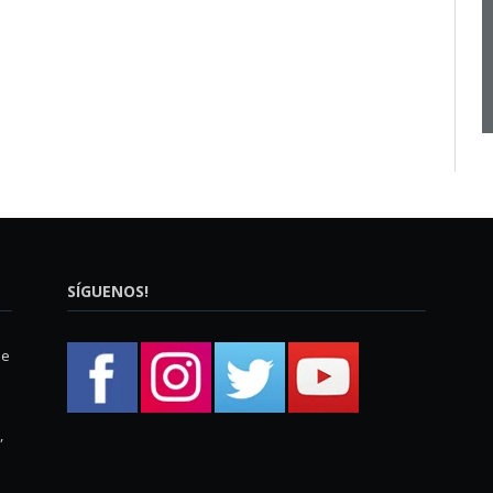
SÍGUENOS!
ue
,