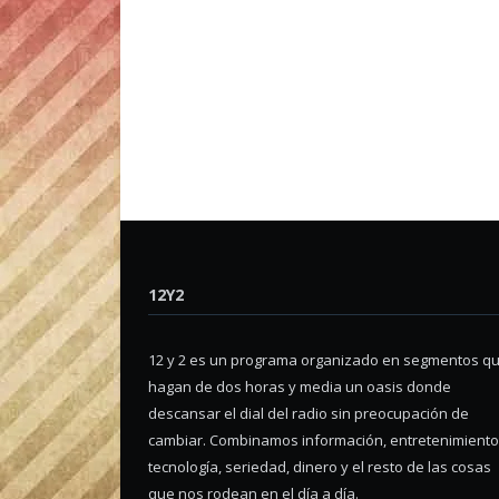
12Y2
12 y 2 es un programa organizado en segmentos q
hagan de dos horas y media un oasis donde
descansar el dial del radio sin preocupación de
cambiar. Combinamos información, entretenimiento
tecnología, seriedad, dinero y el resto de las cosas
que nos rodean en el día a día.