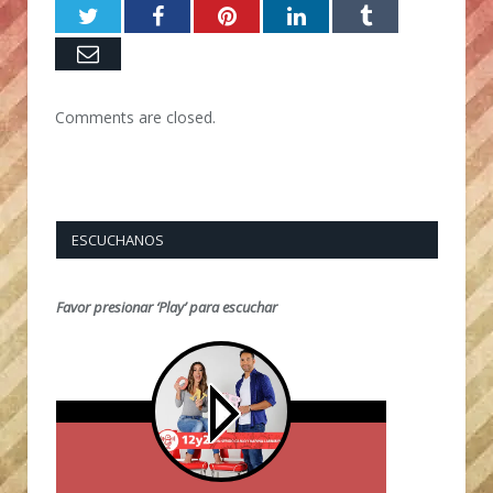
Twitter
Facebook
Pinterest
LinkedIn
Tumblr
Email
Comments are closed.
ESCUCHANOS
Favor presionar ‘Play’ para escuchar