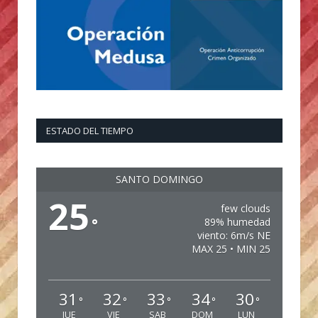
ESTADO DEL TIEMPO
SANTO DOMINGO
25
few clouds
°
89% humedad
viento: 6m/s NE
MAX 25 • MIN 25
31
32
33
34
30
°
°
°
°
°
JUE
VIE
SAB
DOM
LUN