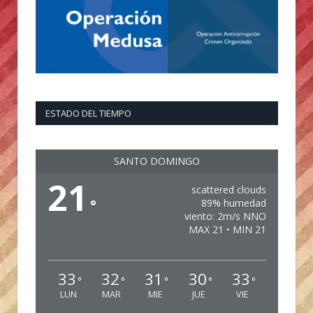
ESTADO DEL TIEMPO
SANTO DOMINGO
21
scattered clouds
°
89% humedad
viento: 2m/s NNO
MAX 21 • MIN 21
33
32
31
30
33
°
°
°
°
°
LUN
MAR
MIE
JUE
VIE