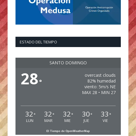
ESTADO DEL TIEMPO
SANTO DOMINGO
28
overcast clouds
°
82% humedad
viento: 5m/s NE
MAX 28 • MIN 27
32
32
32
30
33
°
°
°
°
°
LUN
MAR
MIE
JUE
VIE
El Tiempo de OpenWeatherMap