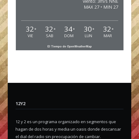
viento: 3m/s NNE
MAX 27 • MIN 27
32
32
34
30
32
°
°
°
°
°
VIE
SAB
DOM
LUN
MAR
El Tiempo de OpenWeatherMap
12Y2
12 y 2 es un programa organizado en segmentos que
hagan de dos horas y media un oasis donde descansar
el dial del radio sin preocupación de cambiar.