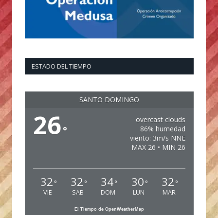
ESTADO DEL TIEMPO
SANTO DOMINGO
26
overcast clouds
°
86% humedad
viento: 3m/s NNE
MAX 26 • MIN 26
32
32
34
30
32
°
°
°
°
°
VIE
SAB
DOM
LUN
MAR
El Tiempo de OpenWeatherMap