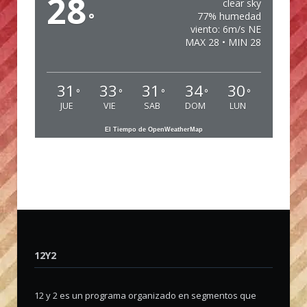
28
clear sky
°
77% humedad
viento: 6m/s NE
MAX 28 • MIN 28
31
33
31
34
30
°
°
°
°
°
JUE
VIE
SAB
DOM
LUN
El Tiempo de OpenWeatherMap
12Y2
12 y 2 es un programa organizado en segmentos que