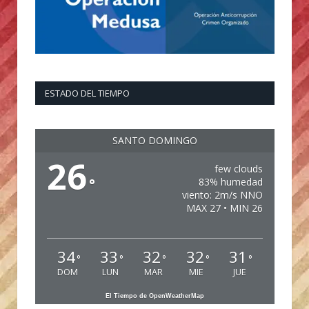
ESTADO DEL TIEMPO
SANTO DOMINGO
26
few clouds
°
83% humedad
viento: 2m/s NNO
MAX 27 • MIN 26
34
33
32
32
31
°
°
°
°
°
DOM
LUN
MAR
MIE
JUE
El Tiempo de OpenWeatherMap