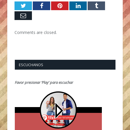
Twitter
Facebook
Pinterest
LinkedIn
Tumblr
Email
Comments are closed.
ESCUCHANOS
Favor presionar ‘Play’ para escuchar