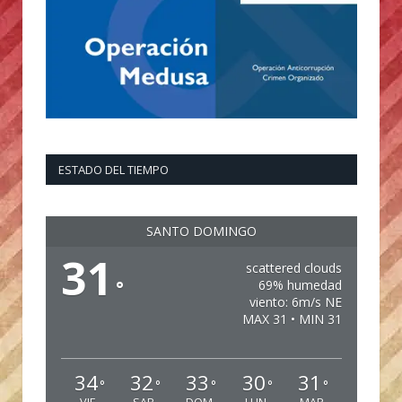
ESTADO DEL TIEMPO
SANTO DOMINGO
31
scattered clouds
°
69% humedad
viento: 6m/s NE
MAX 31 • MIN 31
34
32
33
30
31
°
°
°
°
°