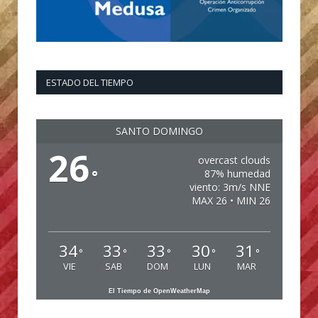
ESTADO DEL TIEMPO
SANTO DOMINGO
26
overcast clouds
°
87% humedad
viento: 3m/s NNE
MAX 26 • MIN 26
34
33
33
30
31
°
°
°
°
°
VIE
SAB
DOM
LUN
MAR
El Tiempo de OpenWeatherMap