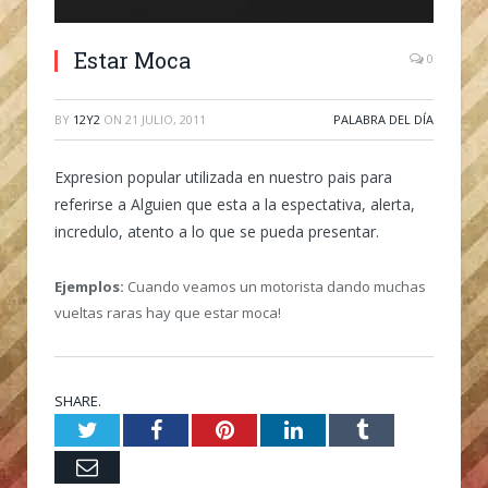
Estar Moca
0
BY
12Y2
ON
21 JULIO, 2011
PALABRA DEL DÍA
Expresion popular utilizada en nuestro pais para
referirse a Alguien que esta a la espectativa, alerta,
incredulo, atento a lo que se pueda presentar.
Ejemplos:
Cuando veamos un motorista dando muchas
vueltas raras hay que estar moca!
SHARE.
Twitter
Facebook
Pinterest
LinkedIn
Tumblr
Email