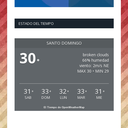
ESTADO DEL TIEMPO
SANTO DOMINGO
30
broken clouds
°
66% humedad
viento: 2m/s NE
MAX 30 • MIN 29
31
33
32
33
31
°
°
°
°
°
SAB
DOM
LUN
MAR
MIE
El Tiempo de OpenWeatherMap