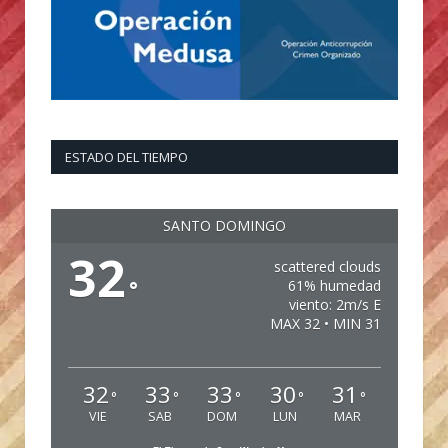
ESTADO DEL TIEMPO
SANTO DOMINGO
32
scattered clouds
°
61% humedad
viento: 2m/s E
MAX 32 • MIN 31
32
33
33
30
31
°
°
°
°
°
VIE
SAB
DOM
LUN
MAR